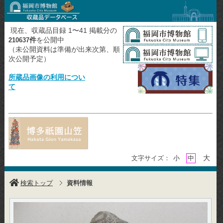
現在、収蔵品目録 1〜41 掲載分の
件
を公開中
210637
（未公開資料は準備が出来次第、順
次公開予定）
所蔵品画像の利用につい
て
大
文字サイズ：
小
中
検索トップ
資料情報