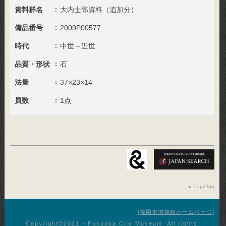
資料群名
大内士郎資料（追加分）
備品番号
2009P00577
時代
中世～近世
品質・形状
石
法量
37×23×14
員数
1点
PageTop
福岡市博物館ホームページ
Copyright©︎2021 - Fukuoka City Museum. All rights