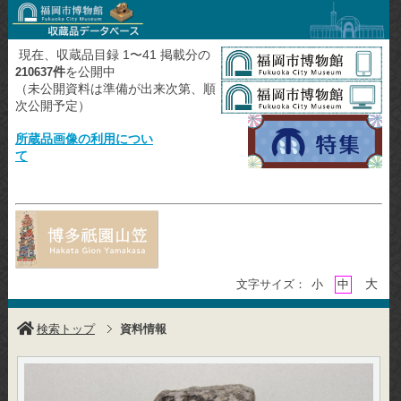
現在、収蔵品目録 1〜41 掲載分の
件
を公開中
210637
（未公開資料は準備が出来次第、順
次公開予定）
所蔵品画像の利用につい
て
大
文字サイズ：
小
中
検索トップ
資料情報