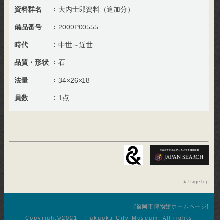
資料群名
大内士郎資料（追加分）
備品番号
2009P00555
時代
中世～近世
品質・形状
石
法量
34×26×18
員数
1点
PageTop
福岡市博物館ホームページ
Copyright©︎2021 - Fukuoka City Museum. All rights