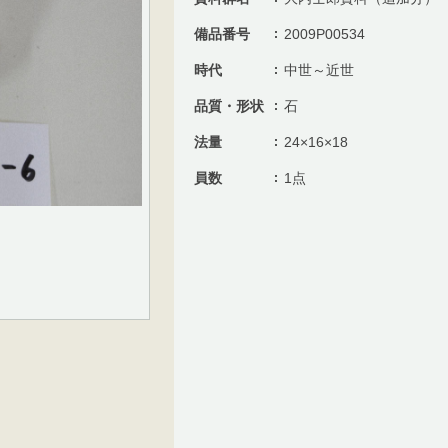
備品番号
2009P00534
時代
中世～近世
品質・形状
石
法量
24×16×18
員数
1点