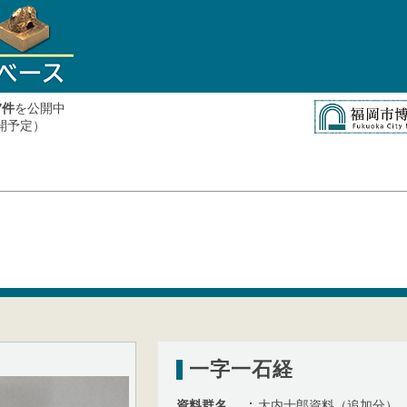
件
を公開中
7
公開予定）
一字一石経
資料群名
大内士郎資料（追加分）