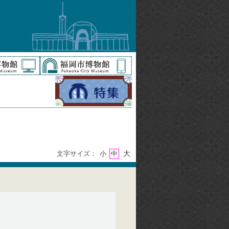
大
文字サイズ：
小
中