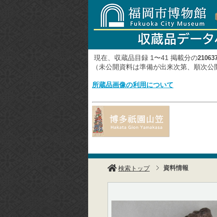
現在、収蔵品目録 1〜41 掲載分の
21063
（未公開資料は準備が出来次第、順次
所蔵品画像の利用について
資料情報
検索トップ