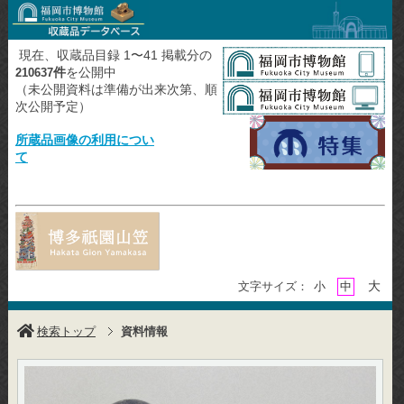
現在、収蔵品目録 1〜41 掲載分の
件
を公開中
210637
（未公開資料は準備が出来次第、順
次公開予定）
所蔵品画像の利用につい
て
大
文字サイズ：
小
中
検索トップ
資料情報