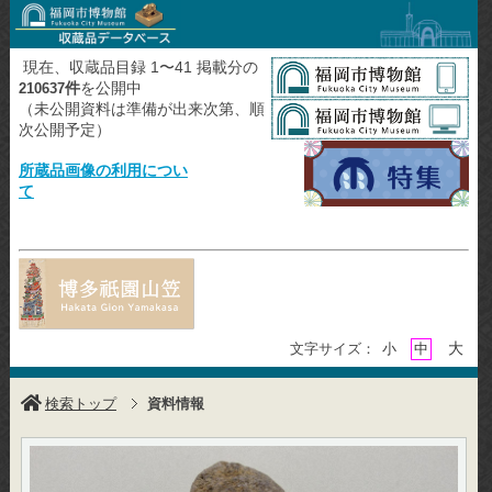
現在、収蔵品目録 1〜41 掲載分の
件
を公開中
210637
（未公開資料は準備が出来次第、順
次公開予定）
所蔵品画像の利用につい
て
大
文字サイズ：
小
中
検索トップ
資料情報