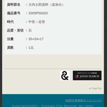
資料群名
大内士郎資料（追加分）
備品番号
2009P00420
時代
中世～近世
品質・形状
石
法量
35×24×17
員数
1点
PageTop
福岡市博物館ホームページ
Copyright©︎2021 - Fukuoka City Museum. All rights