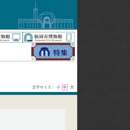
大
文字サイズ：
小
中