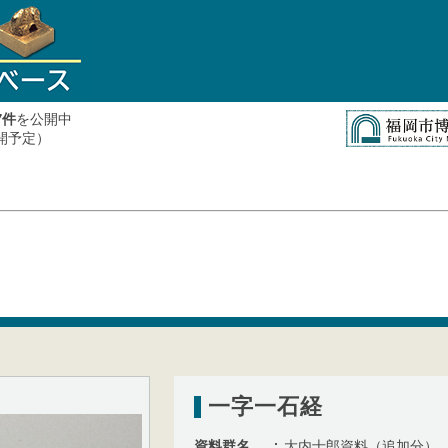
件
を公開中
7
公開予定）
一字一石経
資料群名
大内士郎資料（追加分）