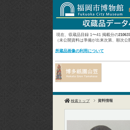
現在、収蔵品目録 1〜41 掲載分の
21063
（未公開資料は準備が出来次第、順次
所蔵品画像の利用について
資料情報
検索トップ