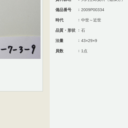
備品番号
2009P00334
時代
中世～近世
品質・形状
石
法量
43×29×9
員数
1点