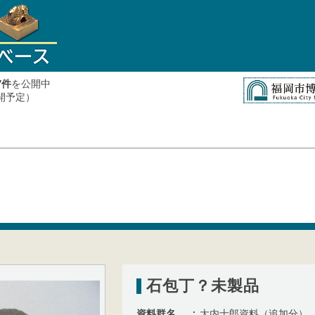
件
を公開中
7
公開予定）
石包丁？未製品
資料群名
大内士郎資料（追加分）