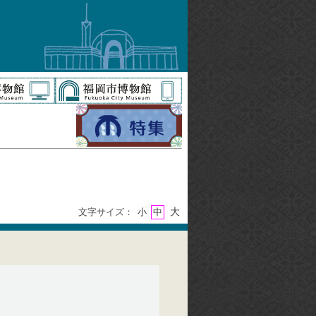
大
文字サイズ：
小
中