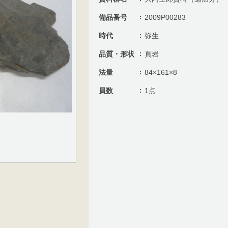
備品番号
2009P00283
時代
弥生
品質・形状
頁岩
法量
84×161×8
員数
1点