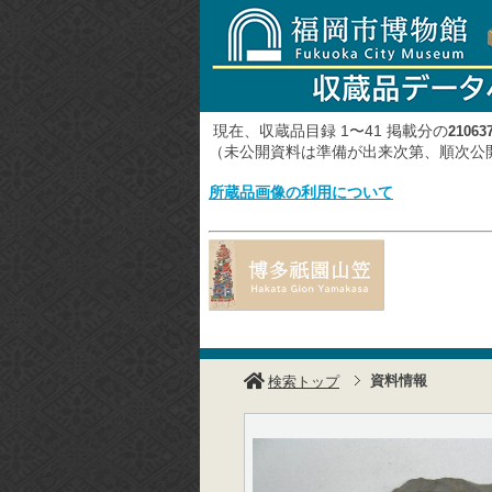
現在、収蔵品目録 1〜41 掲載分の
21063
（未公開資料は準備が出来次第、順次
所蔵品画像の利用について
資料情報
検索トップ