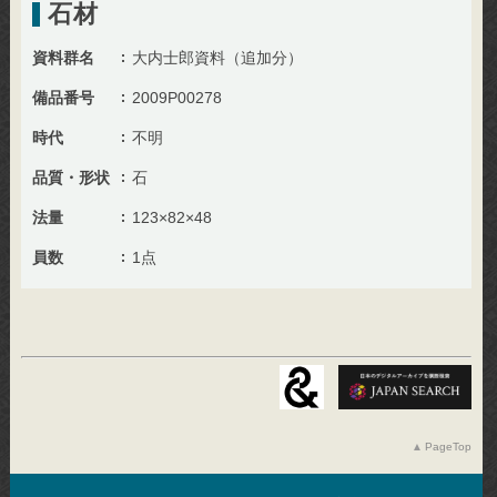
石材
資料群名
大内士郎資料（追加分）
備品番号
2009P00278
時代
不明
品質・形状
石
法量
123×82×48
員数
1点
PageTop