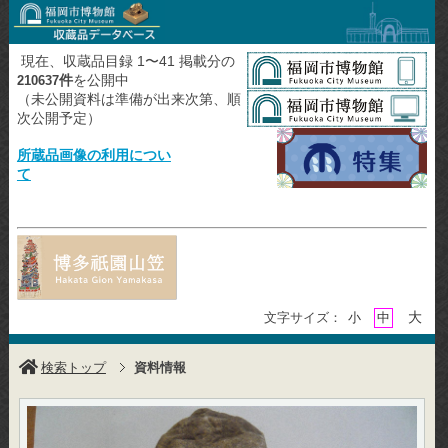
現在、収蔵品目録 1〜41 掲載分の
件
を公開中
210637
（未公開資料は準備が出来次第、順
次公開予定）
所蔵品画像の利用につい
て
大
文字サイズ：
小
中
検索トップ
資料情報