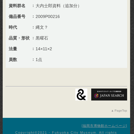
資料群名
大内士郎資料（追加分）
備品番号
2009P00216
時代
縄文？
品質・形状
黒曜石
法量
14×11×2
員数
1点
PageTop
福岡市博物館ホームページ
Copyright©︎2021 - Fukuoka City Museum. All rights