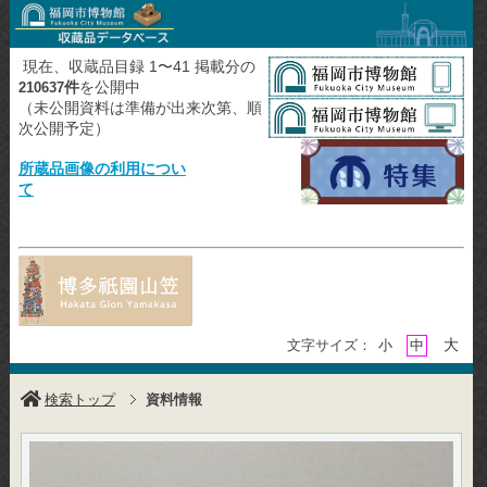
現在、収蔵品目録 1〜41 掲載分の
件
を公開中
210637
（未公開資料は準備が出来次第、順
次公開予定）
所蔵品画像の利用につい
て
大
文字サイズ：
小
中
検索トップ
資料情報