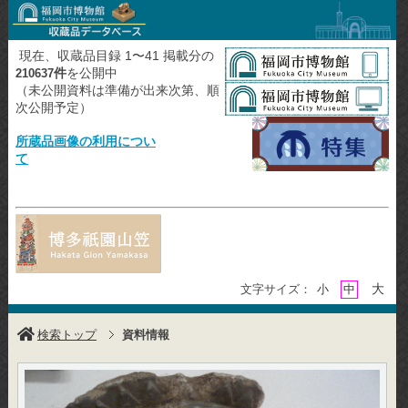
現在、収蔵品目録 1〜41 掲載分の
件
を公開中
210637
（未公開資料は準備が出来次第、順
次公開予定）
所蔵品画像の利用につい
て
大
文字サイズ：
小
中
検索トップ
資料情報