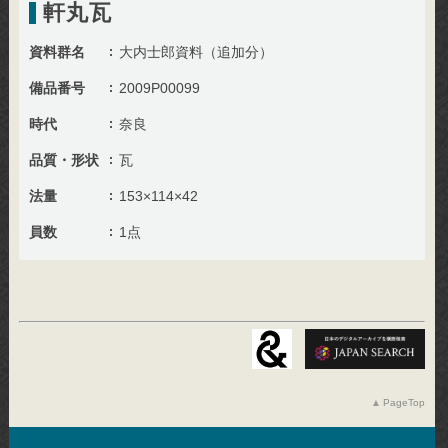
軒丸瓦
資料群名
大内士郎資料（追加分）
備品番号
2009P00099
時代
奈良
品質・形状
瓦
法量
153×114×42
員数
1点
PageTop