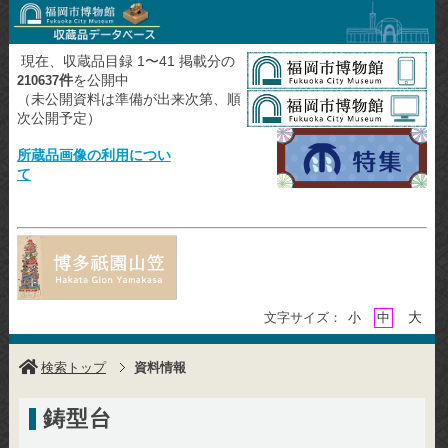
現在、収蔵品目録 1〜41 掲載分の
件
を公開中
210637
（未公開資料は準備が出来次第、順
次公開予定）
所蔵品画像の利用につい
て
大
文字サイズ：
小
中
検索トップ
資料情報
鋳型台