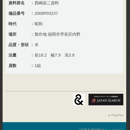
資料群名
西嶋栄二資料
備品番号
2008P03237
時代
昭和
場所
製作地:福岡市早良区内野
品質・形状
木
法量
長18.2 幅7.9 高3.8
員数
1組
PageTop
福岡市博物館ホームページ