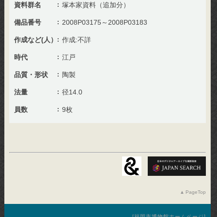
資料群名
塚本家資料（追加分）
備品番号
2008P03175～2008P03183
作成など(人）
作成:不詳
時代
江戸
品質・形状
陶製
法量
径14.0
員数
9枚
PageTop
福岡市博物館ホームページ