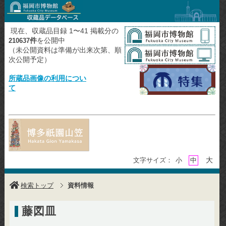
現在、収蔵品目録 1〜41 掲載分の
件
を公開中
210637
（未公開資料は準備が出来次第、順
次公開予定）
所蔵品画像の利用につい
て
大
文字サイズ：
小
中
検索トップ
資料情報
藤図皿