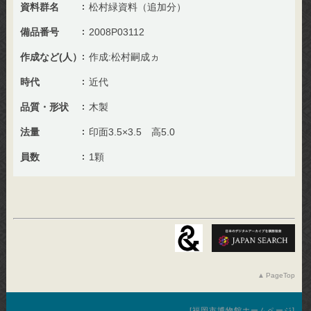
資料群名
松村緑資料（追加分）
備品番号
2008P03112
作成など(人）
作成:松村嗣成ヵ
時代
近代
品質・形状
木製
法量
印面3.5×3.5 高5.0
員数
1顆
PageTop
福岡市博物館ホームページ