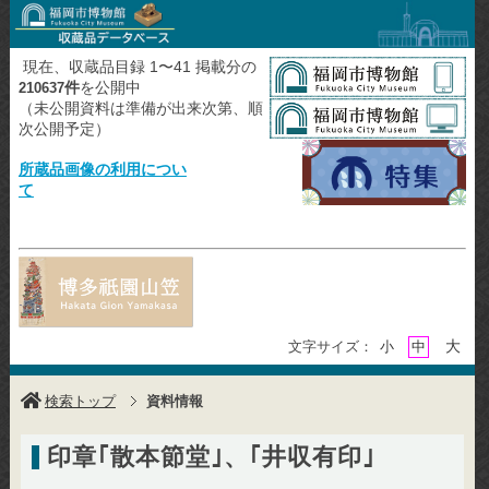
現在、収蔵品目録 1〜41 掲載分の
件
を公開中
210637
（未公開資料は準備が出来次第、順
次公開予定）
所蔵品画像の利用につい
て
大
文字サイズ：
小
中
検索トップ
資料情報
印章｢散本節堂｣、｢井収有印｣