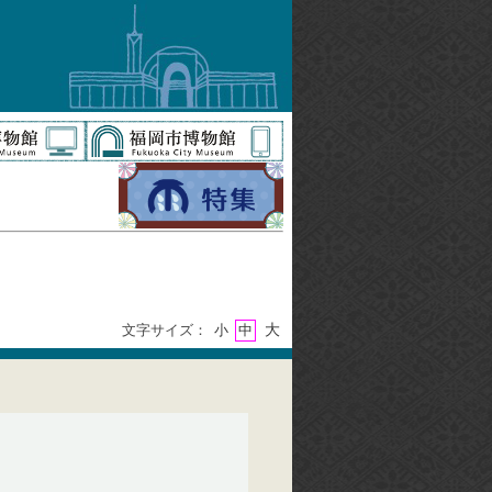
大
文字サイズ：
小
中