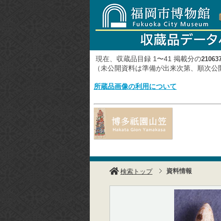
現在、収蔵品目録 1〜41 掲載分の
21063
（未公開資料は準備が出来次第、順次
所蔵品画像の利用について
資料情報
検索トップ