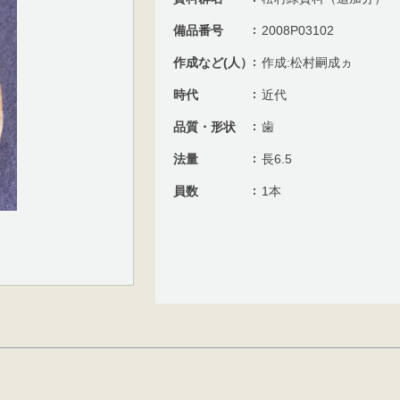
備品番号
2008P03102
作成など(人）
作成:松村嗣成ヵ
時代
近代
品質・形状
歯
法量
長6.5
員数
1本