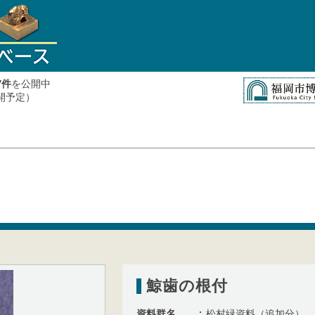
件
を公開中
7
公開予定）
鯨歯の根付
資料群名
松村緑資料（追加分）