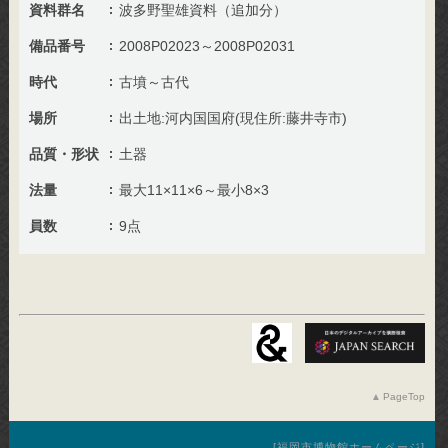
資料群名
波多野聖雄資料（追加分）
備品番号
2008P02023～2008P02031
時代
古墳～古代
場所
出土地:河内国国府(現住所:藤井寺市)
品質・形状
土器
法量
最大11×11×6～最小8×3
員数
9点
PageTop
福岡市博物館ホームページ