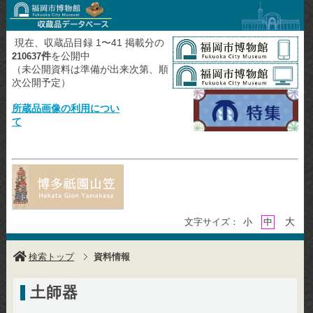
現在、収蔵品目録 1〜41 掲載分の
件
を公開中
210637
（未公開資料は準備が出来次第、順
次公開予定）
所蔵品画像の利用につい
て
大
文字サイズ：
小
中
検索トップ
資料情報
土師器