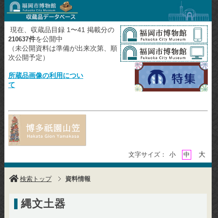
現在、収蔵品目録 1〜41 掲載分の
件
を公開中
210637
（未公開資料は準備が出来次第、順
次公開予定）
所蔵品画像の利用につい
て
大
文字サイズ：
小
中
検索トップ
資料情報
縄文土器