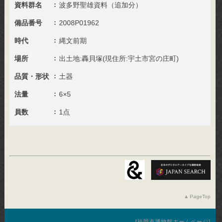
資料群名
波多野聖雄資料（追加分）
備品番号
2008P01962
時代
縄文前期
場所
出土地:轟貝塚(現住所:宇土市宮の庄町)
品質・形状
土器
法量
6×5
員数
1点
PageTop
福岡市博物館ホームページ