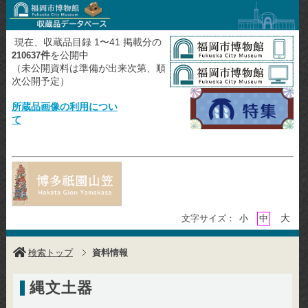
現在、収蔵品目録 1〜41 掲載分の
件
を公開中
210637
（未公開資料は準備が出来次第、順
次公開予定）
所蔵品画像の利用につい
て
大
文字サイズ：
小
中
検索トップ
資料情報
縄文土器