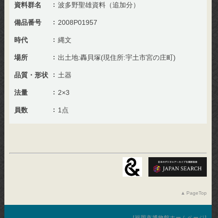
資料群名
波多野聖雄資料（追加分）
備品番号
2008P01957
時代
縄文
場所
出土地:轟貝塚(現住所:宇土市宮の庄町)
品質・形状
土器
法量
2×3
員数
1点
PageTop
福岡市博物館ホームページ