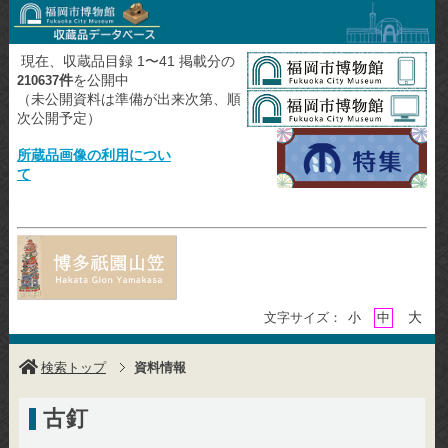
現在、収蔵品目録 1〜41 掲載分の
件
を公開中
210637
（未公開資料は準備が出来次第、順
次公開予定）
所蔵品画像の利用につい
て
大
文字サイズ：
小
中
検索トップ
資料情報
古釘