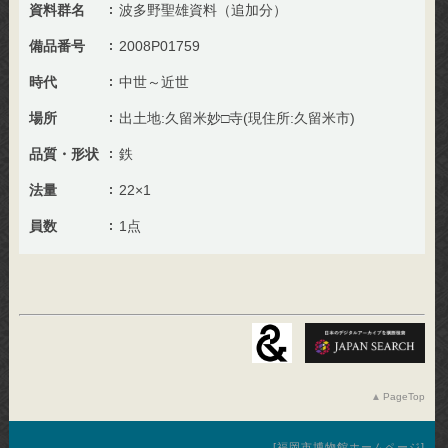
資料群名
波多野聖雄資料（追加分）
備品番号
2008P01759
時代
中世～近世
場所
出土地:久留米妙□寺(現住所:久留米市)
品質・形状
鉄
法量
22×1
員数
1点
PageTop
福岡市博物館ホームページ