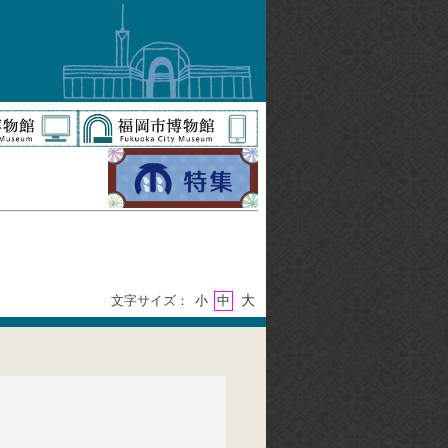
大
文字サイズ：
小
中