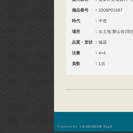
備品番号
2008P01687
時代
中世
場所
出土地:勝山谷(現
品質・形状
磁器
法量
4×4
員数
1点
Powered By
I.B.MUSEUM SaaS