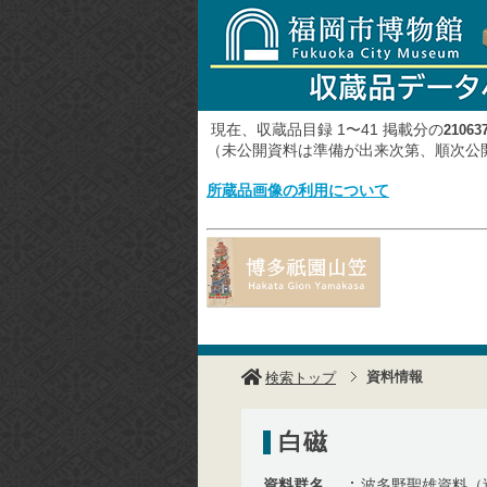
現在、収蔵品目録 1〜41 掲載分の
21063
（未公開資料は準備が出来次第、順次
所蔵品画像の利用について
資料情報
検索トップ
白磁
資料群名
波多野聖雄資料（