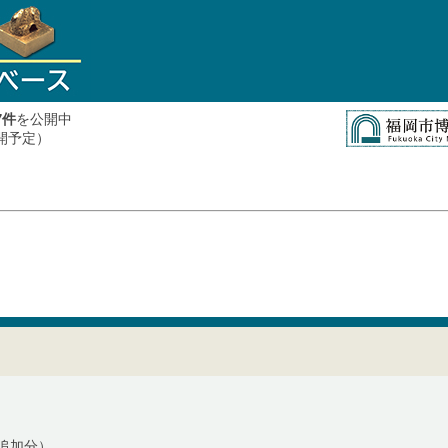
件
を公開中
7
公開予定）
追加分）