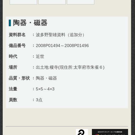
陶器・磁器
資料群名
波多野聖雄資料（追加分）
備品番号
2008P01494～2008P01496
時代
近世
場所
出土地:榎寺(現住所:太宰府市朱雀６)
品質・形状
陶器・磁器
法量
5×5～4×3
員数
3点