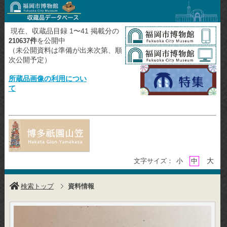
現在、収蔵品目録 1〜41 掲載分の
件
を公開中
210637
（未公開資料は準備が出来次第、順
次公開予定）
所蔵品画像の利用につい
て
大
文字サイズ：
小
中
検索トップ
資料情報