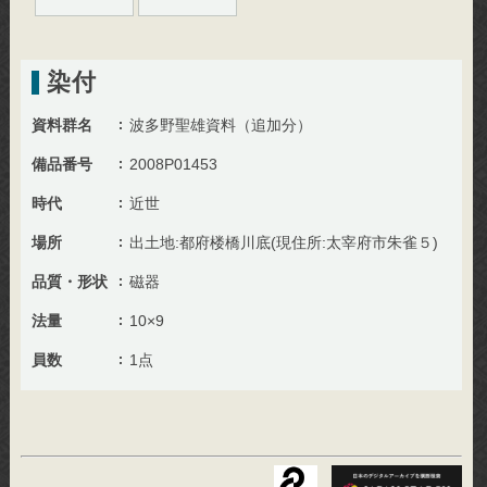
染付
資料群名
波多野聖雄資料（追加分）
備品番号
2008P01453
時代
近世
場所
出土地:都府楼橋川底(現住所:太宰府市朱雀５)
品質・形状
磁器
法量
10×9
員数
1点