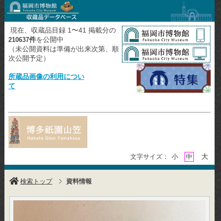
現在、収蔵品目録 1〜41 掲載分の
件
を公開中
210637
（未公開資料は準備が出来次第、順
次公開予定）
所蔵品画像の利用につい
て
大
文字サイズ：
小
中
検索トップ
資料情報