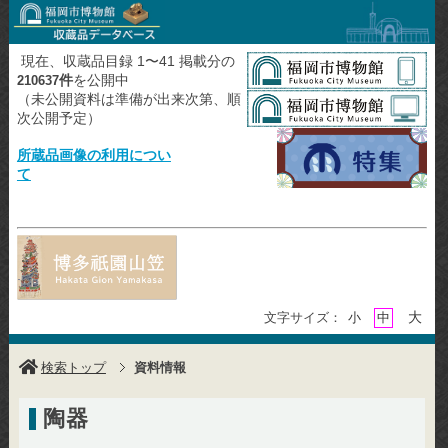
現在、収蔵品目録 1〜41 掲載分の
件
を公開中
210637
（未公開資料は準備が出来次第、順
次公開予定）
所蔵品画像の利用につい
て
大
文字サイズ：
小
中
検索トップ
資料情報
陶器