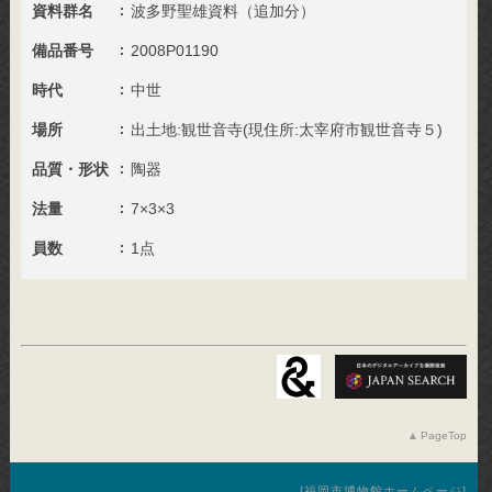
資料群名
波多野聖雄資料（追加分）
備品番号
2008P01190
時代
中世
場所
出土地:観世音寺(現住所:太宰府市観世音寺５)
品質・形状
陶器
法量
7×3×3
員数
1点
PageTop
福岡市博物館ホームページ