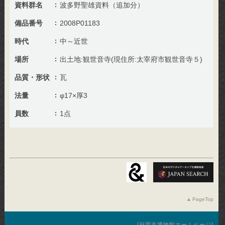
資料群名
波多野聖雄資料（追加分）
備品番号
2008P01183
時代
中～近世
場所
出土地:観世音寺(現住所:太宰府市観世音寺５)
品質・形状
瓦
法量
φ17×厚3
員数
1点
PageTop
福岡市博物館ホームページ