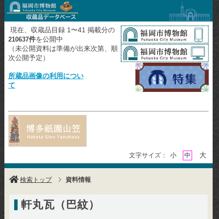
現在、収蔵品目録 1〜41 掲載分の
件
を公開中
210637
（未公開資料は準備が出来次第、順
次公開予定）
所蔵品画像の利用につい
て
大
文字サイズ：
小
中
検索トップ
資料情報
軒丸瓦（巴紋）