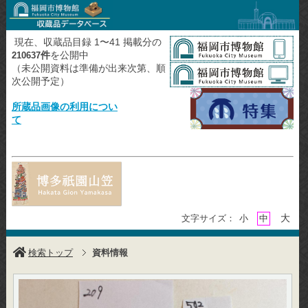
現在、収蔵品目録 1〜41 掲載分の
件
を公開中
210637
（未公開資料は準備が出来次第、順
次公開予定）
所蔵品画像の利用につい
て
大
文字サイズ：
小
中
検索トップ
資料情報