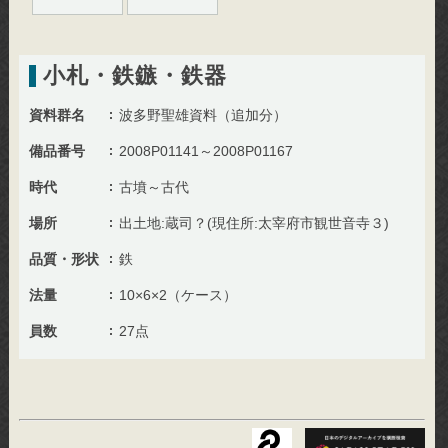
小札・鉄鏃・鉄器
資料群名
波多野聖雄資料（追加分）
備品番号
2008P01141～2008P01167
時代
古墳～古代
場所
出土地:蔵司？(現住所:太宰府市観世音寺３)
品質・形状
鉄
法量
10×6×2（ケース）
員数
27点