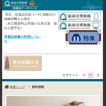
現在、収蔵品目録 1〜41 掲載分の
件
を公開中
210637
（未公開資料は準備が出来次第、順
次公開予定）
所蔵品画像の利用につい
て
大
文字サイズ：
小
中
検索トップ
資料情報