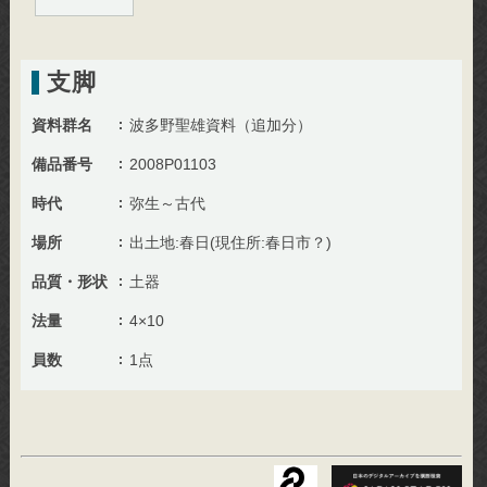
支脚
資料群名
波多野聖雄資料（追加分）
備品番号
2008P01103
時代
弥生～古代
場所
出土地:春日(現住所:春日市？)
品質・形状
土器
法量
4×10
員数
1点