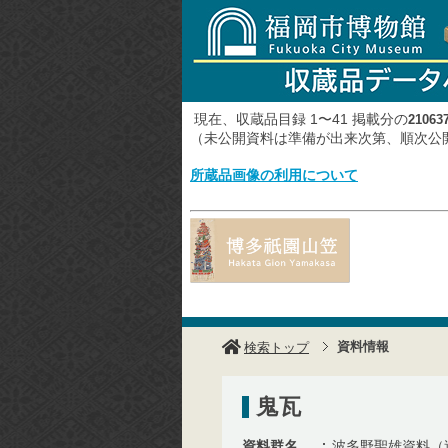
現在、収蔵品目録 1〜41 掲載分の
21063
（未公開資料は準備が出来次第、順次
所蔵品画像の利用について
資料情報
検索トップ
鬼瓦
資料群名
波多野聖雄資料（