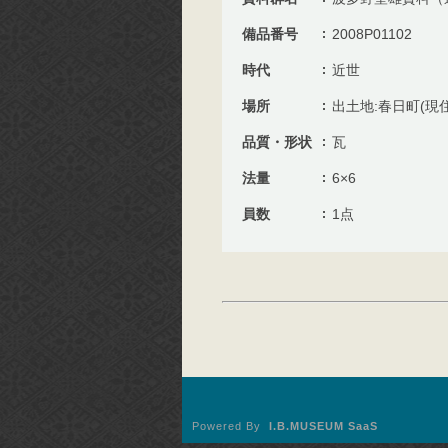
備品番号
2008P01102
時代
近世
場所
出土地:春日町(現
品質・形状
瓦
法量
6×6
員数
1点
Powered By
I.B.MUSEUM SaaS