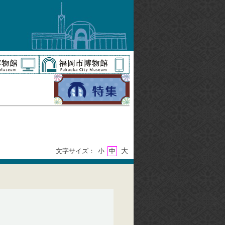
大
文字サイズ：
小
中