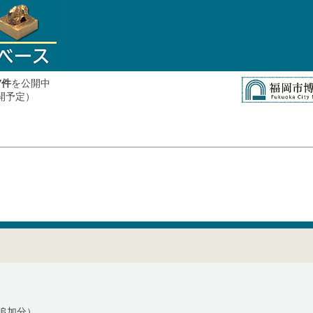
件
を公開中
7
公開予定）
追加分）