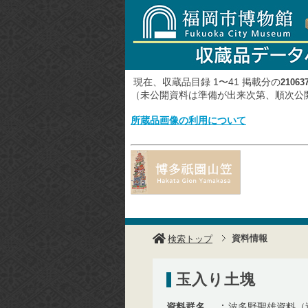
現在、収蔵品目録 1〜41 掲載分の
21063
（未公開資料は準備が出来次第、順次
所蔵品画像の利用について
資料情報
検索トップ
玉入り土塊
資料群名
波多野聖雄資料（