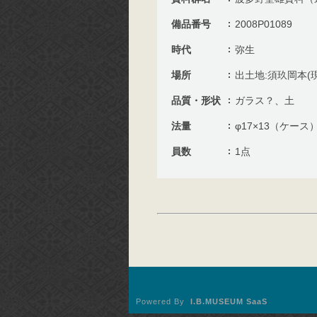
備品番号
2008P01089
時代
弥生
場所
出土地:須玖岡本(
品質・形状
ガラス？、土
法量
φ17×13（ケース
員数
1点
Powered By
I.B.MUSEUM SaaS