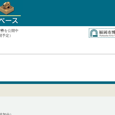
件
を公開中
7
公開予定）
追加分）