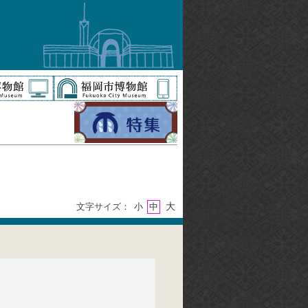
大
文字サイズ：
小
中