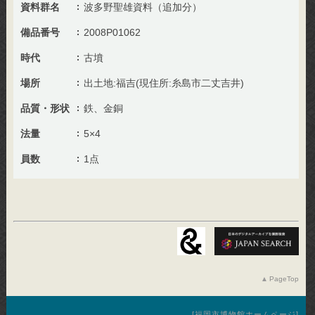
資料群名
波多野聖雄資料（追加分）
備品番号
2008P01062
時代
古墳
場所
出土地:福吉(現住所:糸島市二丈吉井)
品質・形状
鉄、金銅
法量
5×4
員数
1点
PageTop
福岡市博物館ホームページ