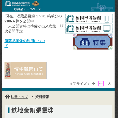
現在、収蔵品目録 1〜41 掲載分の
件
を公開中
210637
（未公開資料は準備が出来次第、順
次公開予定）
所蔵品画像の利用につい
て
大
文字サイズ：
小
中
検索トップ
資料情報
鉄地金銅張雲珠