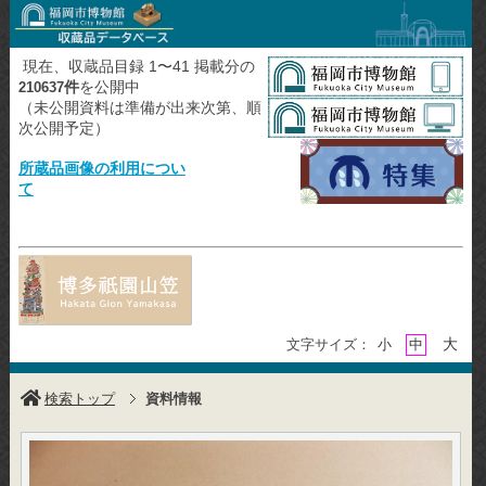
現在、収蔵品目録 1〜41 掲載分の
件
を公開中
210637
（未公開資料は準備が出来次第、順
次公開予定）
所蔵品画像の利用につい
て
大
文字サイズ：
小
中
検索トップ
資料情報