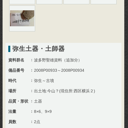
弥生土器・土師器
資料群名
波多野聖雄資料（追加分）
備品番号
2008P00933～2008P00934
時代
弥生～古墳
場所
出土地:今山？(現住所:西区横浜２)
品質・形状
土器
法量
8×6、9×9
員数
2点