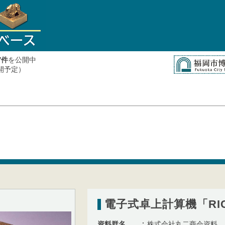
件
を公開中
7
公開予定）
電子式卓上計算機「RICO
資料群名
株式会社丸二商会資料