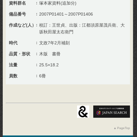
資料群名
塚本家資料(追加分)
備品番号
2007P01401～2007P01406
作成など(人）
校訂：王世貞、出版：江都須原屋茂兵衛、大
坂秋田屋太右衛門
時代
文政7年2月補刻
品質・形状
木版 書冊
法量
25.5×18.2
員数
6冊
PageTop