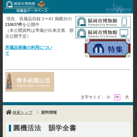
現在、収蔵品目録 1〜41 掲載分の
件
を公開中
210637
（未公開資料は準備が出来次第、順
次公開予定）
所蔵品画像の利用につい
て
大
文字サイズ：
小
中
検索トップ
資料情報
圓機活法 韻学全書