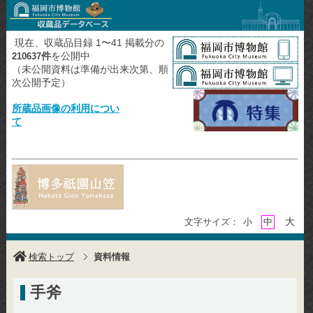
現在、収蔵品目録 1〜41 掲載分の
件
を公開中
210637
（未公開資料は準備が出来次第、順
次公開予定）
所蔵品画像の利用につい
て
大
文字サイズ：
小
中
検索トップ
資料情報
手斧