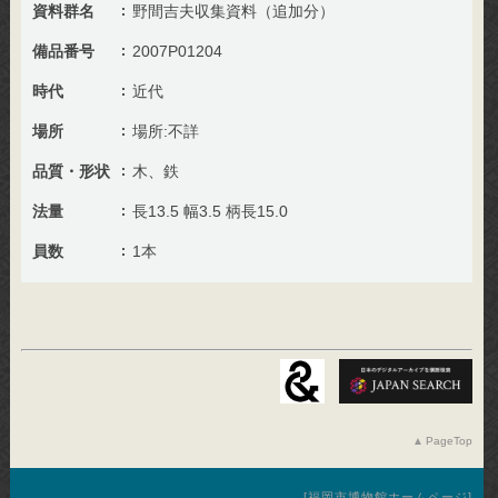
資料群名
野間吉夫収集資料（追加分）
備品番号
2007P01204
時代
近代
場所
場所:不詳
品質・形状
木、鉄
法量
長13.5 幅3.5 柄長15.0
員数
1本
PageTop
福岡市博物館ホームページ