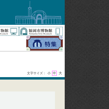
大
文字サイズ：
小
中