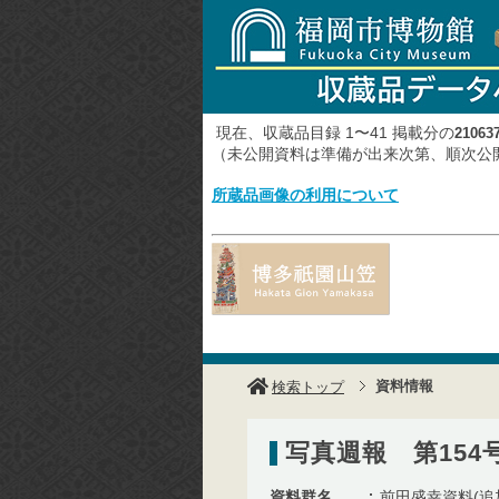
現在、収蔵品目録 1〜41 掲載分の
21063
（未公開資料は準備が出来次第、順次
所蔵品画像の利用について
資料情報
検索トップ
写真週報 第154
資料群名
前田盛幸資料(追