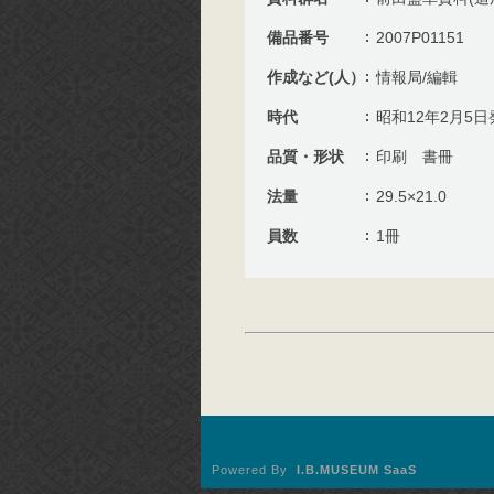
備品番号
2007P01151
作成など(人）
情報局/編輯
時代
昭和12年2月5日
品質・形状
印刷 書冊
法量
29.5×21.0
員数
1冊
Powered By
I.B.MUSEUM SaaS