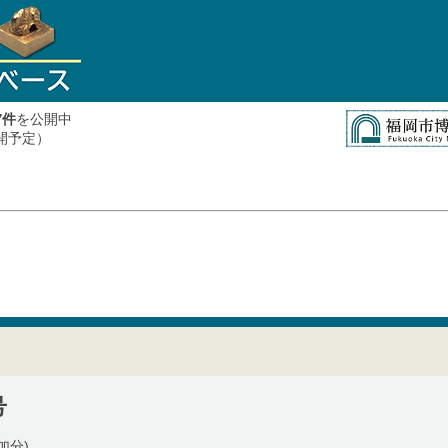
件
を公開中
7
公開予定）
号
加分)