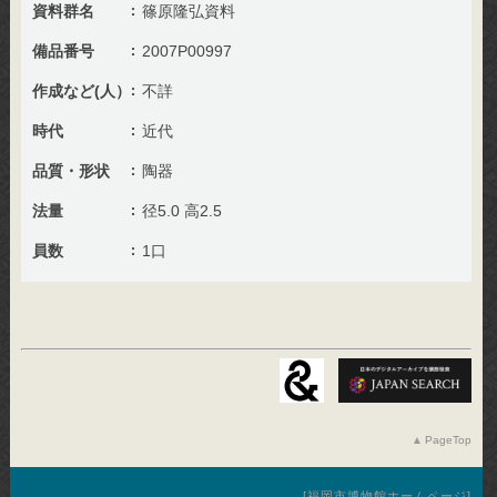
資料群名
篠原隆弘資料
備品番号
2007P00997
作成など(人）
不詳
時代
近代
品質・形状
陶器
法量
径5.0 高2.5
員数
1口
PageTop
福岡市博物館ホームページ