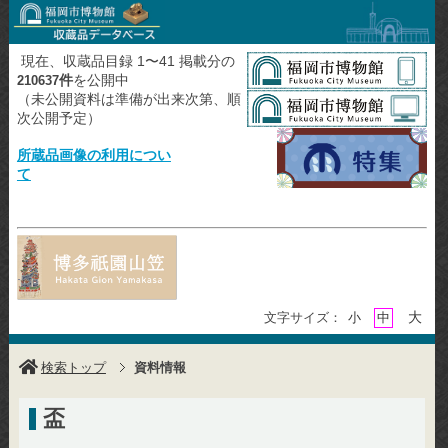
現在、収蔵品目録 1〜41 掲載分の
件
を公開中
210637
（未公開資料は準備が出来次第、順
次公開予定）
所蔵品画像の利用につい
て
大
文字サイズ：
小
中
検索トップ
資料情報
盃