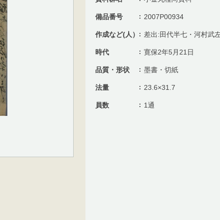
備品番号
2007P00934
作成など(人）
差出:田代半七・河村武左
時代
寛保2年5月21日
品質・形状
墨書・切紙
法量
23.6×31.7
員数
1通