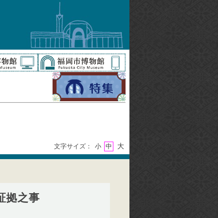
大
文字サイズ：
小
中
証拠之事