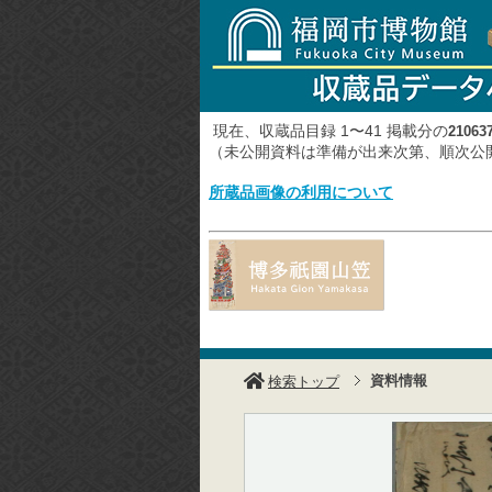
現在、収蔵品目録 1〜41 掲載分の
21063
（未公開資料は準備が出来次第、順次
所蔵品画像の利用について
資料情報
検索トップ