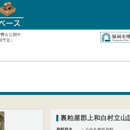
件
を公開中
7
公開予定）
裏粕屋郡上和白村立山
資料群名
小金丸種尚資料