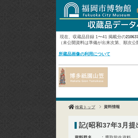
現在、収蔵品目録 1〜41 掲載分の
21063
（未公開資料は準備が出来次第、順次
所蔵品画像の利用について
資料情報
検索トップ
記(昭和37年3月
資料群名
鷹取龍生資料