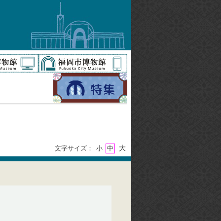
大
文字サイズ：
小
中