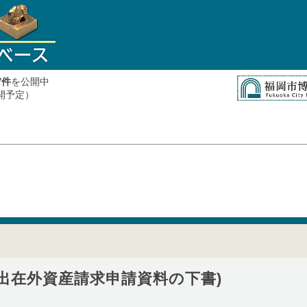
件
を公開中
7
公開予定）
提出在外資産請求申請資料の下書)