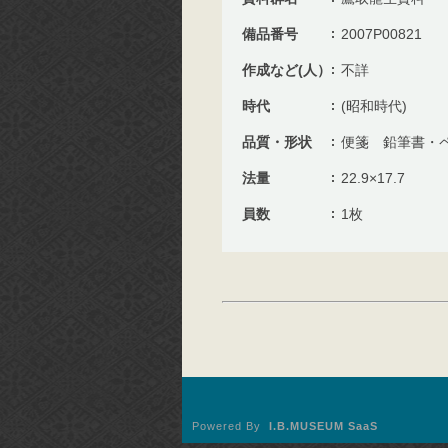
備品番号
2007P00821
作成など(人）
不詳
時代
(昭和時代)
品質・形状
便箋 鉛筆書・
法量
22.9×17.7
員数
1枚
Powered By
I.B.MUSEUM SaaS