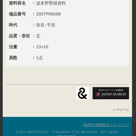
資料群名
波多野聖雄資料
備品番号
2007P00698
時代
奈良･平安
品質・形状
瓦
法量
13×10
員数
1点
PageTop
福岡市博物館ホームページ
Copyright©︎2021 - Fukuoka City Museum. All rights
reserved.