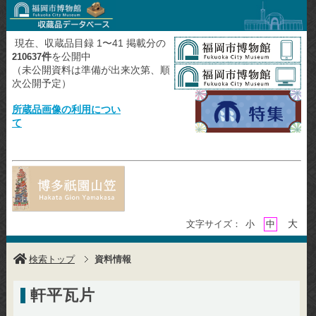
現在、収蔵品目録 1〜41 掲載分の
件
を公開中
210637
（未公開資料は準備が出来次第、順
次公開予定）
所蔵品画像の利用につい
て
大
文字サイズ：
小
中
検索トップ
資料情報
軒平瓦片