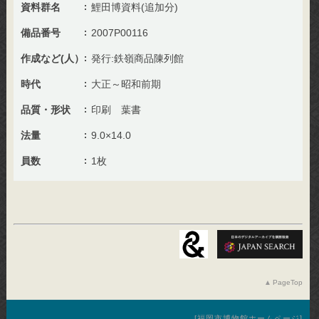
資料群名
鯉田博資料(追加分)
備品番号
2007P00116
作成など(人）
発行:鉄嶺商品陳列館
時代
大正～昭和前期
品質・形状
印刷 葉書
法量
9.0×14.0
員数
1枚
PageTop
福岡市博物館ホームページ