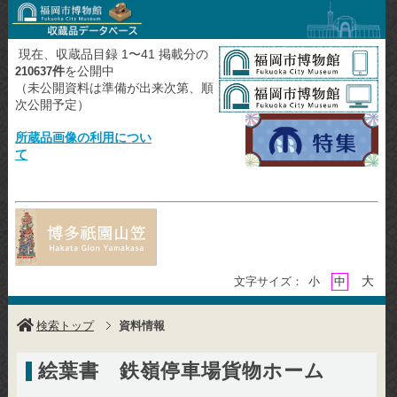
現在、収蔵品目録 1〜41 掲載分の
件
を公開中
210637
（未公開資料は準備が出来次第、順
次公開予定）
所蔵品画像の利用につい
て
大
文字サイズ：
小
中
検索トップ
資料情報
絵葉書 鉄嶺停車場貨物ホーム