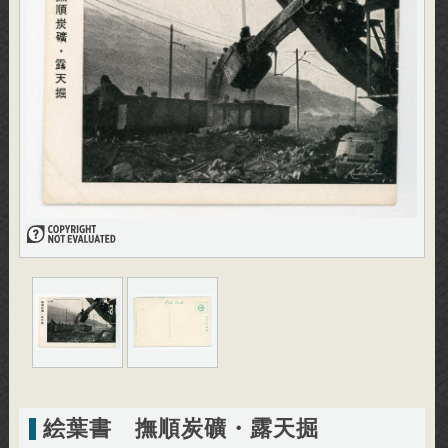
絵葉書 撫順炭礦・露天掘