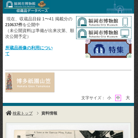
現在、収蔵品目録 1〜41 掲載分の
件
を公開中
210637
（未公開資料は準備が出来次第、順
次公開予定）
所蔵品画像の利用につい
て
大
文字サイズ：
小
中
検索トップ
資料情報