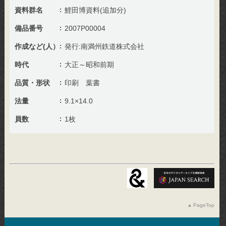
資料群名
鯉田博資料(追加分)
備品番号
2007P00004
作成など(人）
発行:南満州鉄道株式会社
時代
大正～昭和前期
品質・形状
印刷 葉書
法量
9.1×14.0
員数
1枚
PageTop