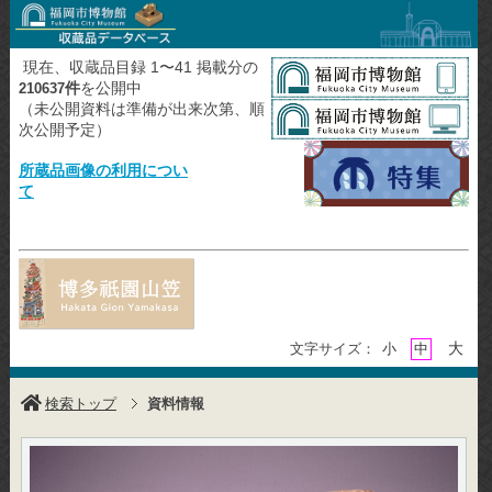
現在、収蔵品目録 1〜41 掲載分の
件
を公開中
210637
（未公開資料は準備が出来次第、順
次公開予定）
所蔵品画像の利用につい
て
大
文字サイズ：
小
中
検索トップ
資料情報