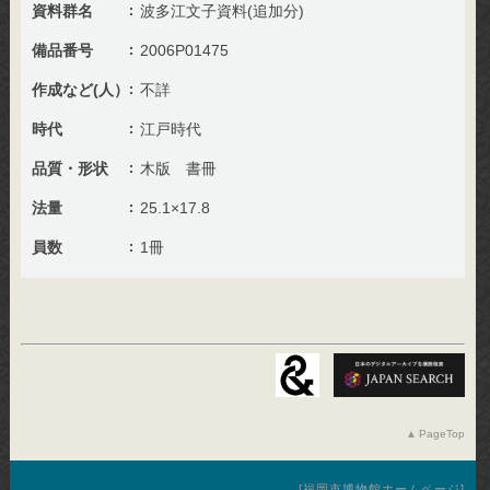
資料群名
波多江文子資料(追加分)
備品番号
2006P01475
作成など(人）
不詳
時代
江戸時代
品質・形状
木版 書冊
法量
25.1×17.8
員数
1冊
PageTop
福岡市博物館ホームページ