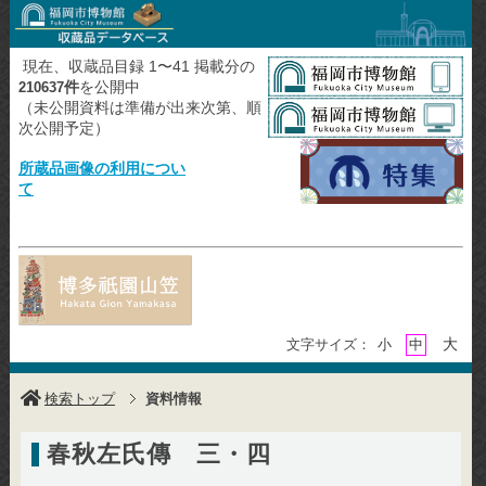
現在、収蔵品目録 1〜41 掲載分の
件
を公開中
210637
（未公開資料は準備が出来次第、順
次公開予定）
所蔵品画像の利用につい
て
大
文字サイズ：
小
中
検索トップ
資料情報
春秋左氏傳 三・四