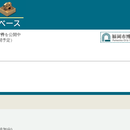
件
を公開中
7
公開予定）
追加分)