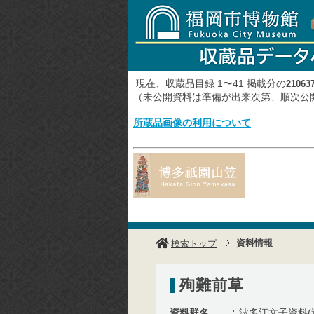
現在、収蔵品目録 1〜41 掲載分の
21063
（未公開資料は準備が出来次第、順次
所蔵品画像の利用について
資料情報
検索トップ
殉難前草
資料群名
波多江文子資料(