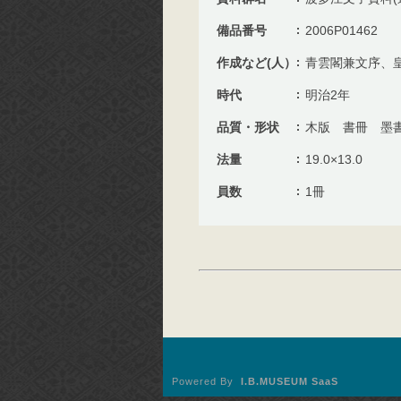
備品番号
2006P01462
作成など(人）
青雲閣兼文序、
時代
明治2年
品質・形状
木版 書冊 墨
法量
19.0×13.0
員数
1冊
Powered By
I.B.MUSEUM SaaS