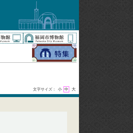
大
文字サイズ：
小
中