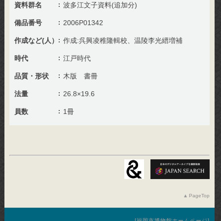
資料群名
波多江文子資料(追加分)
備品番号
2006P01342
作成など(人）
作成:呉興凌稚隆輯校、温陵李光縉増補
時代
江戸時代
品質・形状
木版 書冊
法量
26.8×19.6
員数
1冊
PageTop
福岡市博物館ホームページ