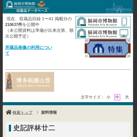
現在、収蔵品目録 1〜41 掲載分の
件
を公開中
210637
（未公開資料は準備が出来次第、順
次公開予定）
所蔵品画像の利用につい
て
大
文字サイズ：
小
中
検索トップ
資料情報
史記評林廿二