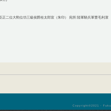
臣正二位大勲位功三級侯爵桂太郎宣（朱印） 宛所:陸軍騎兵軍曹毛利潔
Copyright©︎2021 - Fuku