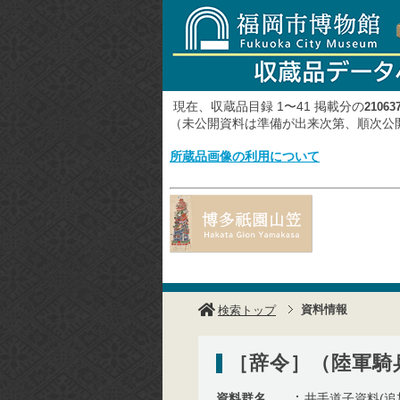
現在、収蔵品目録 1〜41 掲載分の
21063
（未公開資料は準備が出来次第、順次
所蔵品画像の利用について
資料情報
検索トップ
［辞令］（陸軍騎
資料群名
井手道子資料(追