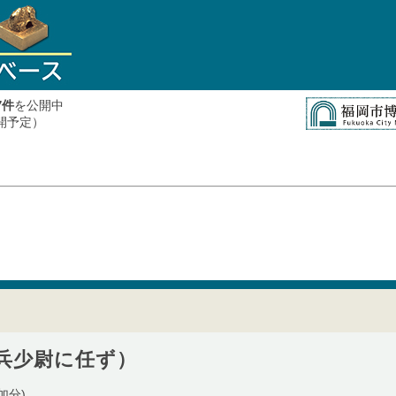
件
を公開中
7
公開予定）
兵少尉に任ず）
加分)