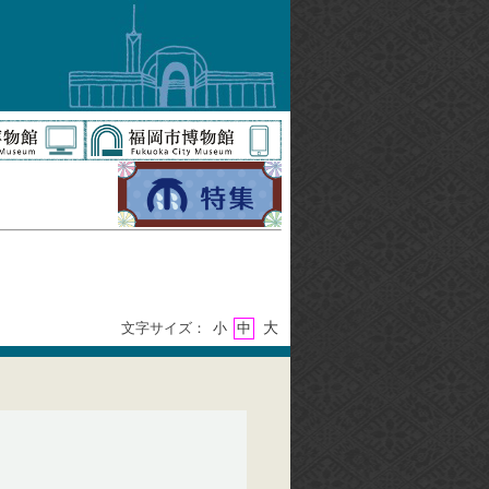
大
文字サイズ：
小
中