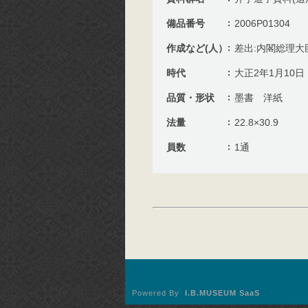
備品番号
2006P01304
作成など(人）
差出:内閣総理大
時代
大正2年1月10日
品質・形状
墨書 洋紙
法量
22.8×30.9
員数
1通
Powered By
I.B.MUSEUM SaaS