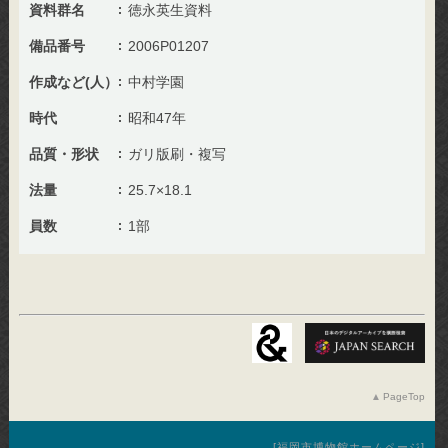
資料群名
徳永英生資料
備品番号
2006P01207
作成など(人）
中村学園
時代
昭和47年
品質・形状
ガリ版刷・複写
法量
25.7×18.1
員数
1部
PageTop
福岡市博物館ホームページ