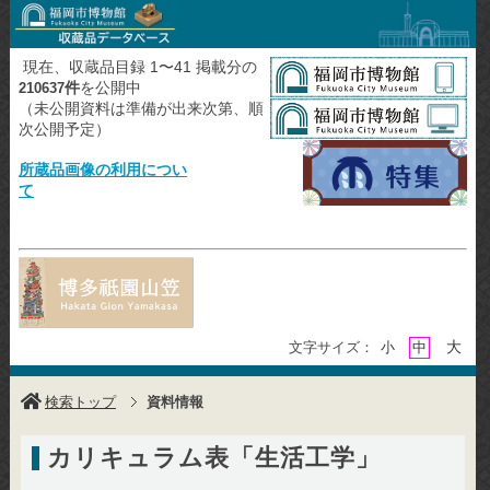
現在、収蔵品目録 1〜41 掲載分の
件
を公開中
210637
（未公開資料は準備が出来次第、順
次公開予定）
所蔵品画像の利用につい
て
大
文字サイズ：
小
中
検索トップ
資料情報
カリキュラム表「生活工学」