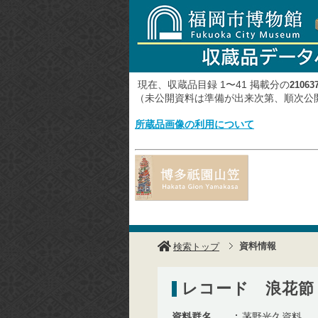
現在、収蔵品目録 1〜41 掲載分の
21063
（未公開資料は準備が出来次第、順次
所蔵品画像の利用について
資料情報
検索トップ
レコード 浪花節 
資料群名
茅野光久資料