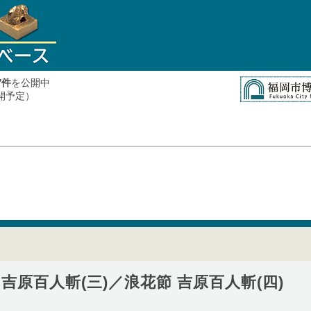
件
を公開中
7
公開予定）
吉原百人斬(三)／浪花節 吉原百人斬(四)