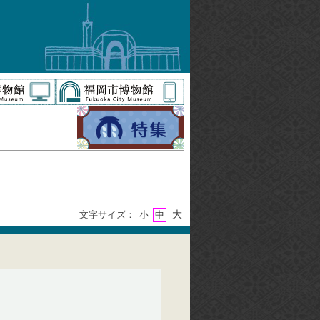
大
文字サイズ：
小
中