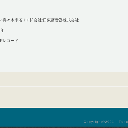
／壽々木米若 ﾚｺｰﾄﾞ会社:日東蓄音器株式会社
0年
Pレコード
Copyright©︎2021 - Fuku