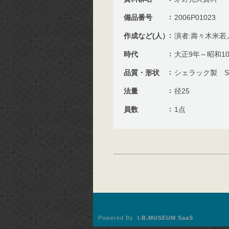
備品番号
2006P01023
作成など(人）
演者:壽々木米若
時代
大正9年～昭和1
品質・形状
シェラック製 S
法量
径25
員数
1点
Powered By
I.B.MUSEUM SaaS