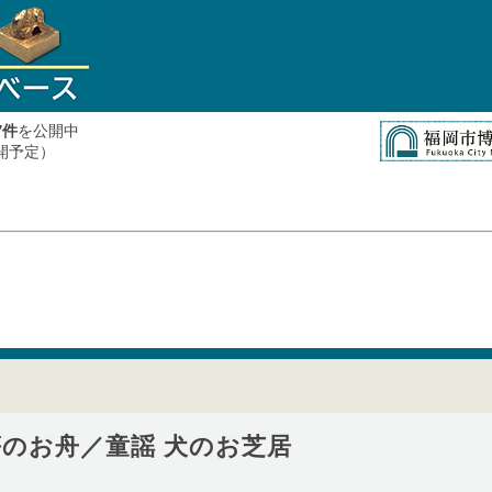
件
を公開中
7
公開予定）
笹のお舟／童謡 犬のお芝居