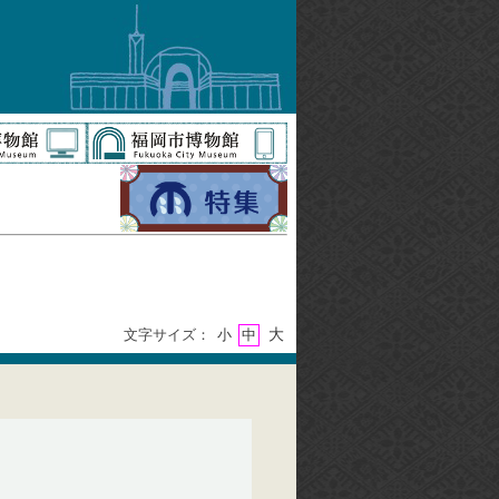
大
文字サイズ：
小
中