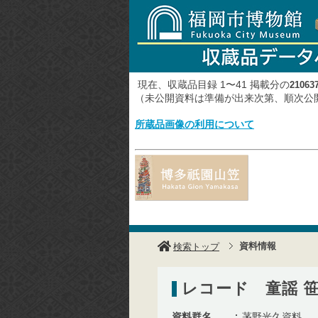
現在、収蔵品目録 1〜41 掲載分の
21063
（未公開資料は準備が出来次第、順次
所蔵品画像の利用について
資料情報
検索トップ
レコード 童謡 
資料群名
茅野光久資料