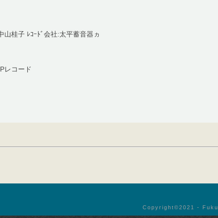
山桂子 ﾚｺｰﾄﾞ会社:太平蓄音器ヵ
Pレコード
Copyright©︎2021 - Fuku