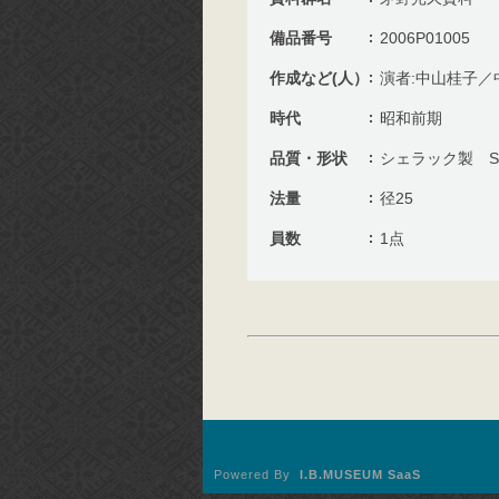
備品番号
2006P01005
作成など(人）
演者:中山桂子／中
時代
昭和前期
品質・形状
シェラック製 S
法量
径25
員数
1点
Powered By
I.B.MUSEUM SaaS