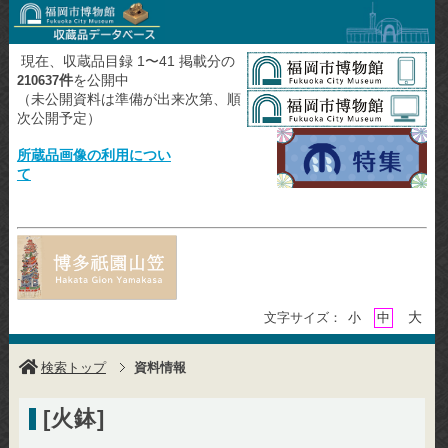
現在、収蔵品目録 1〜41 掲載分の
件
を公開中
210637
（未公開資料は準備が出来次第、順
次公開予定）
所蔵品画像の利用につい
て
大
文字サイズ：
小
中
検索トップ
資料情報
[火鉢]