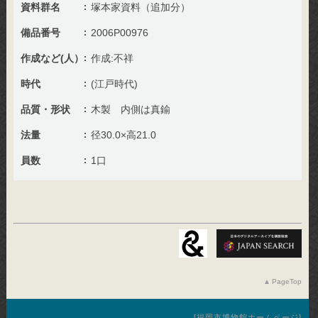
資料群名
塚本家資料（追加分）
備品番号
2006P00976
作成など(人）
作成:不祥
時代
(江戸時代)
品質・形状
木製 内側は真鍮
法量
径30.0×高21.0
員数
1口
PageTop
福岡市博物館ホームページ