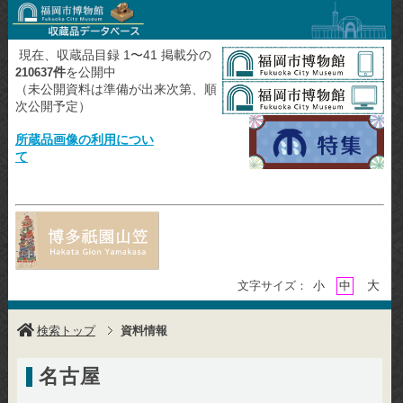
現在、収蔵品目録 1〜41 掲載分の
件
を公開中
210637
（未公開資料は準備が出来次第、順
次公開予定）
所蔵品画像の利用につい
て
大
文字サイズ：
小
中
検索トップ
資料情報
名古屋