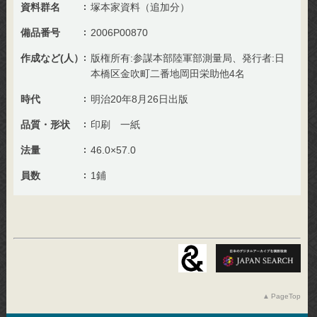
資料群名
塚本家資料（追加分）
備品番号
2006P00870
作成など(人）
版権所有:参謀本部陸軍部測量局、発行者:日
本橋区金吹町二番地岡田栄助他4名
時代
明治20年8月26日出版
品質・形状
印刷 一紙
法量
46.0×57.0
員数
1鋪
PageTop