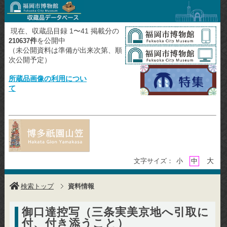
現在、収蔵品目録 1〜41 掲載分の
件
を公開中
210637
（未公開資料は準備が出来次第、順
次公開予定）
所蔵品画像の利用につい
て
大
文字サイズ：
小
中
検索トップ
資料情報
御口達控写（三条実美京地へ引取に
付、付き添うこと）