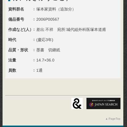
資料群名
塚本家資料（追加分）
備品番号
2006P00567
作成など(人）
差出:不祥 宛所:城代組外科医塚本道甫
時代
(慶応3年)
品質・形状
墨書 切継紙
法量
14.7×36.0
員数
1通
PageTop